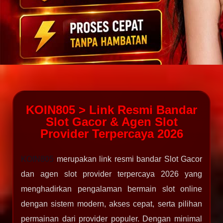
KOIN805 > Link Resmi Bandar
Slot Gacor & Agen Slot
Provider Terpercaya 2026
KOIN805
merupakan link resmi bandar Slot Gacor
dan agen slot provider terpercaya 2026 yang
menghadirkan pengalaman bermain slot online
dengan sistem modern, akses cepat, serta pilihan
permainan dari provider populer. Dengan minimal